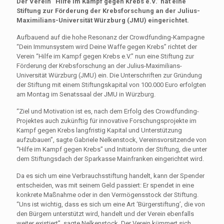
Der Verein “Hilfe im Kampf gegen Krebs e.V.” hat eine
Stiftung zur Förderung der Krebsforschung an der Julius-
Maximilians-Universität Würzburg (JMU) eingerichtet.
Aufbauend auf die hohe Resonanz der Crowdfunding-Kampagne
“Dein Immunsystem wird Deine Waffe gegen Krebs” richtet der
Verein “Hilfe im Kampf gegen Krebs e.V.” nun eine Stiftung zur
Förderung der Krebsforschung an der Julius-Maximilians-
Universität Würzburg (JMU) ein. Die Unterschriften zur Gründung
der Stiftung mit einem Stiftungskapital von 100.000 Euro erfolgten
am Montag im Senatssaal der JMU in Würzburg.
“Ziel und Motivation ist es, nach dem Erfolg des Crowdfunding-
Projektes auch zukünftig für innovative Forschungsprojekte im
Kampf gegen Krebs langfristig Kapital und Unterstützung
aufzubauen”, sagte Gabriele Nelkenstock, Vereinsvorsitzende von
“Hilfe im Kampf gegen Krebs” und Initiatorin der Stiftung, die unter
dem Stiftungsdach der Sparkasse Mainfranken eingerichtet wird.
Da es sich um eine Verbrauchsstiftung handelt, kann der Spender
entscheiden, was mit seinem Geld passiert: Er spendet in eine
konkrete Maßnahme oder in den Vermögensstock der Stiftung.
“Uns ist wichtig, dass es sich um eine Art ‘Bürgerstiftung’, die von
den Bürgern unterstützt wird, handelt und der Verein ebenfalls
weiter existiert”, sagte Nelkenstock. Der Verein kümmert sich