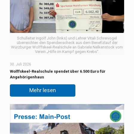
Schulleiter Ingolf John (links) und Lehrer Vitali Schreivogel
überreichten den Spendenscheck aus dem Benefizlauf der
Würzburger Wolffskeel-Realschule an Gabriele Nelkenstock vom
Verein „Hilfe im Kampf gegen Krebs“.
30. Juli 2026
Wolffskeel-Realschule spendet über 6.500 Euro für
Angehörigenhaus
Mehr lesen