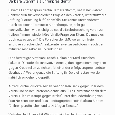
Barbara Stamm als Ehrenpräsidentin
Bayerns Landtagspräsidentin Barbara Stamm, seit vielen Jahren
Schirmherrin für verschiedene Projekte des Vereins, unterstützt die
Stiftung “Forschung hilft” ebenfalls. Sie könne, unter anderem
durch politische Termine in Kinderhospizen, sehr gut
nachvollziehen, wie wichtig es sei, die Krebsforschung voran zu
treiben: “Immer wieder höre ich die Frage von Eltern: ‘Da muss es
doch etwas geben’.” Die Forscher der JMU seien nun freier,
erfolgversprechende Ansätze intensiver zu verfolgen – auch bei
mitunter sehr seltenen Erkrankungen.
Dies bestätigte Matthias Frosch, Dekan der Medizinischen
Fakultät: “Gerade der innovative Ansatz, das eigene Immunsystem
gegen Krebszellen zu richten, ist einer der erfolgversprechendsten
überhaupt.” Wofür genau die Stiftung ihr Geld einsetze, werde
natürlich eingehend geprüft.
Alfred Forchel drückte seinen besonderen Dank gegenüber dem
Verein und seiner Ehrenpräsidentin aus: “Die Universität dankt dem
Verein ‘Hilfe im Kampf gegen Krebs’ unter der Federführung von
Frau Nelkenstock und Frau Landtagspräsidentin Barbara Stamm
für ihren persönlichen und tatkräftigen Einsatz.”
Vertreter der Universität Würzburg sind in der Stiftung aktiv und