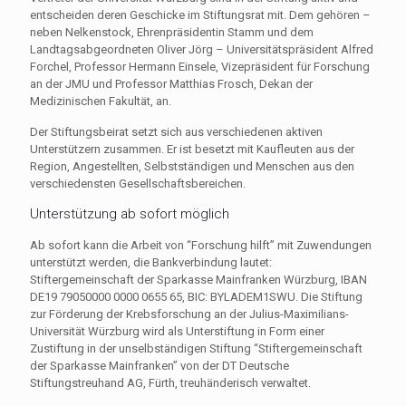
entscheiden deren Geschicke im Stiftungsrat mit. Dem gehören –
neben Nelkenstock, Ehrenpräsidentin Stamm und dem
Landtagsabgeordneten Oliver Jörg – Universitätspräsident Alfred
Forchel, Professor Hermann Einsele, Vizepräsident für Forschung
an der JMU und Professor Matthias Frosch, Dekan der
Medizinischen Fakultät, an.
Der Stiftungsbeirat setzt sich aus verschiedenen aktiven
Unterstützern zusammen. Er ist besetzt mit Kaufleuten aus der
Region, Angestellten, Selbstständigen und Menschen aus den
verschiedensten Gesellschaftsbereichen.
Unterstützung ab sofort möglich
Ab sofort kann die Arbeit von “Forschung hilft” mit Zuwendungen
unterstützt werden, die Bankverbindung lautet:
Stiftergemeinschaft der Sparkasse Mainfranken Würzburg, IBAN
DE19 79050000 0000 0655 65, BIC: BYLADEM1SWU. Die Stiftung
zur Förderung der Krebsforschung an der Julius-Maximilians-
Universität Würzburg wird als Unterstiftung in Form einer
Zustiftung in der unselbständigen Stiftung “Stiftergemeinschaft
der Sparkasse Mainfranken” von der DT Deutsche
Stiftungstreuhand AG, Fürth, treuhänderisch verwaltet.