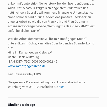
ankommt“, unterstrich Nelkenstock bei der Spendenübergabe.
Auch Prof. Maatouk zeigte sich begeistert: „Wir freuen uns
natürlich sehr über die willkommene finanzielle Unterstützung.
Noch schöner sind für uns jedoch das positive Feedback zu
unserer Arbeit sowie die von Frau Nöth und Frau Oppmann
ergänzend vorangetriebene ‚Werbung‘ für das Kleeblatt-Projekt.
Dafür herzlichen Dank!“
Wer die Arbeit des Vereins „Hilfe im Kampf gegen Krebs“
unterstützen möchte, kann dies über folgendes Spendenkonto
tun:
Hilfe im Kampf gegen Krebs e.V.
Castell Bank Würzburg
IBAN: DE74 7903 0001 0000 0092 45
www.kampfgegenkrebs.de
Text: Pressestelle / UKW
Die gesamte Pressemitteilung des Universitätsklinikums
Würzburg vom 08.10.2025 finden Sie
hier
.
Ähnliche Beiträge