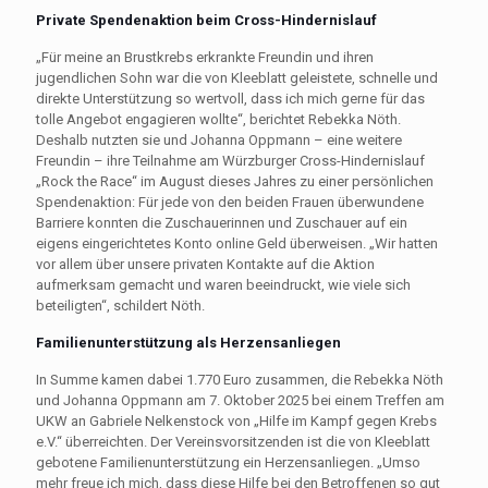
Private Spendenaktion beim Cross-Hindernislauf
„Für meine an Brustkrebs erkrankte Freundin und ihren
jugendlichen Sohn war die von Kleeblatt geleistete, schnelle und
direkte Unterstützung so wertvoll, dass ich mich gerne für das
tolle Angebot engagieren wollte“, berichtet Rebekka Nöth.
Deshalb nutzten sie und Johanna Oppmann – eine weitere
Freundin – ihre Teilnahme am Würzburger Cross-Hindernislauf
„Rock the Race“ im August dieses Jahres zu einer persönlichen
Spendenaktion: Für jede von den beiden Frauen überwundene
Barriere konnten die Zuschauerinnen und Zuschauer auf ein
eigens eingerichtetes Konto online Geld überweisen. „Wir hatten
vor allem über unsere privaten Kontakte auf die Aktion
aufmerksam gemacht und waren beeindruckt, wie viele sich
beteiligten“, schildert Nöth.
Familienunterstützung als Herzensanliegen
In Summe kamen dabei 1.770 Euro zusammen, die Rebekka Nöth
und Johanna Oppmann am 7. Oktober 2025 bei einem Treffen am
UKW an Gabriele Nelkenstock von „Hilfe im Kampf gegen Krebs
e.V.“ überreichten. Der Vereinsvorsitzenden ist die von Kleeblatt
gebotene Familienunterstützung ein Herzensanliegen. „Umso
mehr freue ich mich, dass diese Hilfe bei den Betroffenen so gut