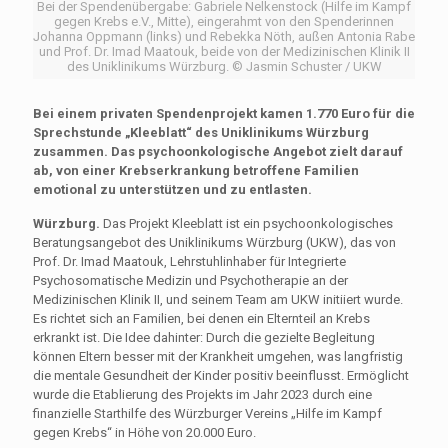
Bei der Spendenübergabe: Gabriele Nelkenstock (Hilfe im Kampf
gegen Krebs e.V., Mitte), eingerahmt von den Spenderinnen
Johanna Oppmann (links) und Rebekka Nöth, außen Antonia Rabe
und Prof. Dr. Imad Maatouk, beide von der Medizinischen Klinik II
des Uniklinikums Würzburg. © Jasmin Schuster / UKW
Bei einem privaten Spendenprojekt kamen 1.770 Euro für die
Sprechstunde „Kleeblatt“ des Uniklinikums Würzburg
zusammen. Das psychoonkologische Angebot zielt darauf
ab, von einer Krebserkrankung betroffene Familien
emotional zu unterstützen und zu entlasten.
Würzburg.
Das Projekt Kleeblatt ist ein psychoonkologisches
Beratungsangebot des Uniklinikums Würzburg (UKW), das von
Prof. Dr. Imad Maatouk, Lehrstuhlinhaber für Integrierte
Psychosomatische Medizin und Psychotherapie an der
Medizinischen Klinik II, und seinem Team am UKW initiiert wurde.
Es richtet sich an Familien, bei denen ein Elternteil an Krebs
erkrankt ist. Die Idee dahinter: Durch die gezielte Begleitung
können Eltern besser mit der Krankheit umgehen, was langfristig
die mentale Gesundheit der Kinder positiv beeinflusst. Ermöglicht
wurde die Etablierung des Projekts im Jahr 2023 durch eine
finanzielle Starthilfe des Würzburger Vereins „Hilfe im Kampf
gegen Krebs“ in Höhe von 20.000 Euro.