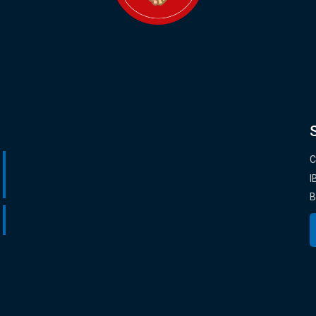
C
I
B
O