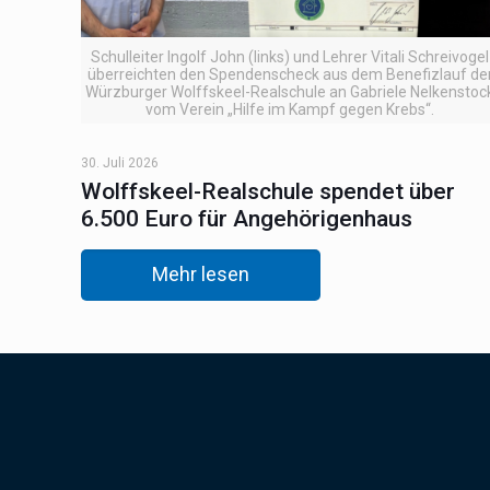
Schulleiter Ingolf John (links) und Lehrer Vitali Schreivogel
überreichten den Spendenscheck aus dem Benefizlauf de
Würzburger Wolffskeel-Realschule an Gabriele Nelkenstoc
vom Verein „Hilfe im Kampf gegen Krebs“.
30. Juli 2026
Wolffskeel-Realschule spendet über
6.500 Euro für Angehörigenhaus
Mehr lesen