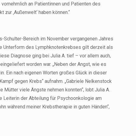
ts vornehmlich an Patientinnen und Patienten des
kt zur ‚Außenwelt‘ haben können.“
als-Schulter-Bereich im November vergangenen Jahres
 Unterform des Lymphknotenkrebses gilt derzeit als
ese Diagnose ging bei Julia A. tief – vor allem auch,
 eingeliefert worden war. „Neben der Angst, wie es
in. Ein nach eigenen Worten großes Glück in dieser
im Kampf gegen Krebs“ aufnahm. „Gabriele Nelkenstock
ke Mütter viele Ängste nehmen konnten“, lobt Julia A.
ie Leiterin der Abteilung für Psychoonkologie am
ohn während meiner Krebstherapie in guten Händen“,