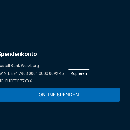
Spendenkonto
astell Bank Würzburg:
BAN: ­DE74 7903 0001 0000 0092 45
Kopieren
IC: FUCEDE77XXX
der online über unser Spendenformular:
ONLINE SPENDEN