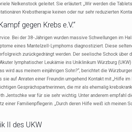
iele Nelkenstock geleitet. Sie erläutert: „Wir werden die Table
stationären Krebstherapie keinen oder nur sehr reduzierten Konta
 Kampf gegen Krebs e.V.“
ervice. Bei der 38-Jährigen wurden massive Schwellungen im H
tome eines Mantelzell-Lymphoms diagnostiziert. Diese seltene
 erfolgreich zurückgedrängt werden. Der seelische Schock über di
t Akuter lymphatischer Leukämie ins Uniklinikum Würzburg (UKW)
as wird aus meinem einjährigen Sohn?“, berichtet die Würzburger
ss sie auf Anraten einer Freundin umgehend Kontakt mit „Hilfe 
 richtigen Gesprächspartnerinnen, die mir als ehemalig krebskran
eth Jentschke war für sie sehr wichtig. Unter anderem empfahl d
 einer Familienpflegerin. „Durch deren Hilfe weiß ich meinen S
ik II des UKW