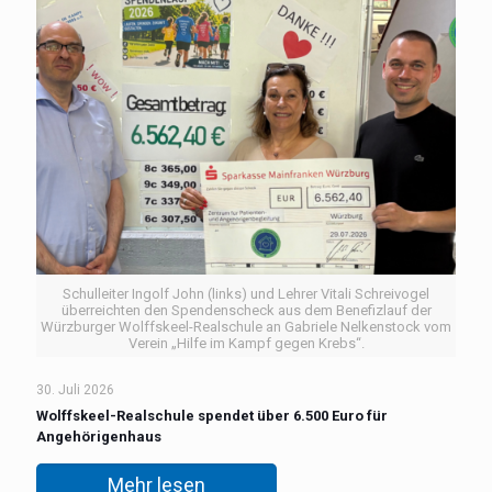
Schulleiter Ingolf John (links) und Lehrer Vitali Schreivogel
überreichten den Spendenscheck aus dem Benefizlauf der
Würzburger Wolffskeel-Realschule an Gabriele Nelkenstock vom
Verein „Hilfe im Kampf gegen Krebs“.
30. Juli 2026
Wolffskeel-Realschule spendet über 6.500 Euro für
Angehörigenhaus
Mehr lesen