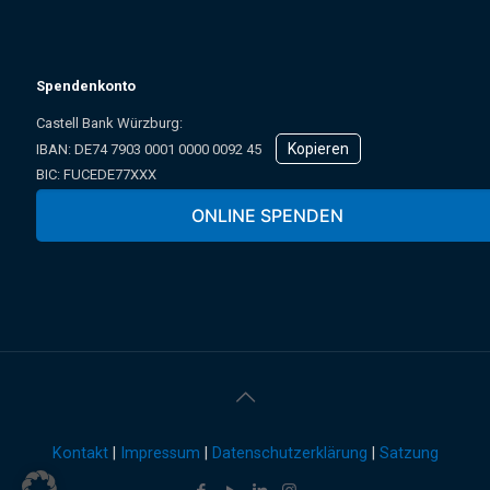
Spendenkonto
Castell Bank Würzburg:
Kopieren
IBAN: ­DE74 7903 0001 0000 0092 45
BIC: FUCEDE77XXX
Oder online über unser Spendenformular:
ONLINE SPENDEN
Kontakt
|
Impressum
|
Datenschutzerklärung
|
Satzung