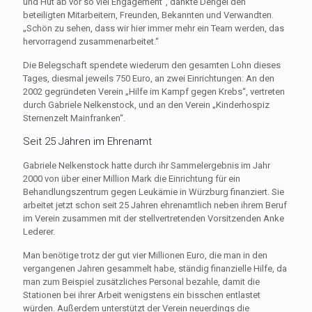
und Hut ab vor so viel Engagement“, dankte Dengel den
beteiligten Mitarbeitern, Freunden, Bekannten und Verwandten.
„Schön zu sehen, dass wir hier immer mehr ein Team werden, das
hervorragend zusammenarbeitet.“
Die Belegschaft spendete wiederum den gesamten Lohn dieses
Tages, diesmal jeweils 750 Euro, an zwei Einrichtungen: An den
2002 gegründeten Verein „Hilfe im Kampf gegen Krebs“, vertreten
durch Gabriele Nelkenstock, und an den Verein „Kinderhospiz
Sternenzelt Mainfranken“.
Seit 25 Jahren im Ehrenamt
Gabriele Nelkenstock hatte durch ihr Sammelergebnis im Jahr
2000 von über einer Million Mark die Einrichtung für ein
Behandlungszentrum gegen Leukämie in Würzburg finanziert. Sie
arbeitet jetzt schon seit 25 Jahren ehrenamtlich neben ihrem Beruf
im Verein zusammen mit der stellvertretenden Vorsitzenden Anke
Lederer.
Man benötige trotz der gut vier Millionen Euro, die man in den
vergangenen Jahren gesammelt habe, ständig finanzielle Hilfe, da
man zum Beispiel zusätzliches Personal bezahle, damit die
Stationen bei ihrer Arbeit wenigstens ein bisschen entlastet
würden. Außerdem unterstützt der Verein neuerdings die