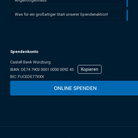
Angehörigenhaus
Was für ein großartiger Start unserer Spendenaktion!
Spendenkonto
Castell Bank Würzburg:
Kopieren
IBAN: ­DE74 7903 0001 0000 0092 45
BIC: FUCEDE77XXX
Oder online über unser Spendenformular:
ONLINE SPENDEN