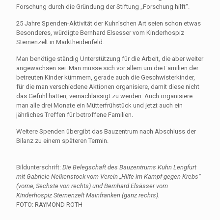
Forschung durch die Gründung der Stiftung „Forschung hilft“.
25 Jahre Spenden-Aktivität der Kuhn’schen Art seien schon etwas
Besonderes, würdigte Bernhard Elsesser vom Kinderhospiz
Sternenzelt in Marktheidenfeld.
Man benötige ständig Unterstützung für die Arbeit, die aber weiter
angewachsen sei. Man müsse sich vor allem um die Familien der
betreuten Kinder kümmern, gerade auch die Geschwisterkinder,
für die man verschiedene Aktionen organisiere, damit diese nicht
das Gefühl hätten, vernachlässigt zu werden. Auch organisiere
man alle drei Monate ein Mütterfrühstück und jetzt auch ein
jährliches Treffen für betroffene Familien.
Weitere Spenden übergibt das Bauzentrum nach Abschluss der
Bilanz zu einem späteren Termin.
Bildunterschrift:
Die Belegschaft des Bauzentrums Kuhn Lengfurt
mit Gabriele Nelkenstock vom Verein „Hilfe im Kampf gegen Krebs“
(vorne, Sechste von rechts) und Bernhard Elsässer vom
Kinderhospiz Sternenzelt Mainfranken (ganz rechts).
FOTO: RAYMOND ROTH