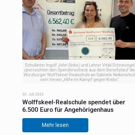
Schulleiter Ingolf John (links) und Lehrer Vitali Schreivogel
überreichten den Spendenscheck aus dem Benefizlauf de
Würzburger Wolffskeel-Realschule an Gabriele Nelkenstoc
vom Verein „Hilfe im Kampf gegen Krebs“.
30. Juli 2026
Wolffskeel-Realschule spendet über
6.500 Euro für Angehörigenhaus
Mehr lesen