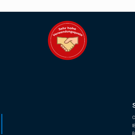
C
I
B