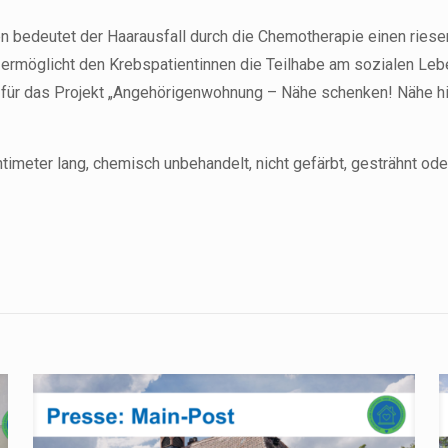
en bedeutet der Haarausfall durch die Chemotherapie einen riese
tz ermöglicht den Krebspatientinnen die Teilhabe am sozialen L
ür das Projekt „Angehörigenwohnung – Nähe schenken! Nähe hilft
meter lang, chemisch unbehandelt, nicht gefärbt, gesträhnt ode