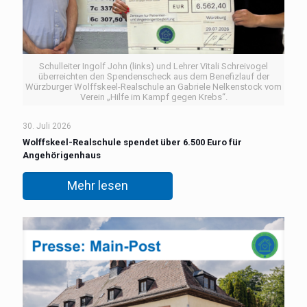
Schulleiter Ingolf John (links) und Lehrer Vitali Schreivogel
überreichten den Spendenscheck aus dem Benefizlauf der
Würzburger Wolffskeel-Realschule an Gabriele Nelkenstock vom
Verein „Hilfe im Kampf gegen Krebs“.
30. Juli 2026
Wolffskeel-Realschule spendet über 6.500 Euro für
Angehörigenhaus
Mehr lesen