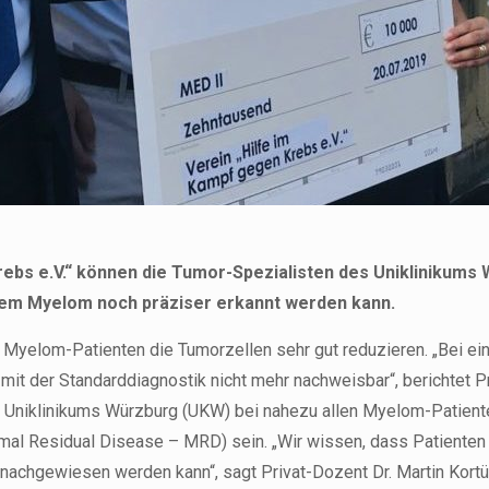
rebs e.V.“ können die Tumor-Spezialisten des Uniklinikum
plem Myelom noch präziser erkannt werden kann.
yelom-Patienten die Tumorzellen sehr gut reduzieren. „Bei eine
t der Standarddiagnostik nicht mehr nachweisbar“, berichtet P
des Uniklinikums Würzburg (UKW) bei nahezu allen Myelom-Patiente
al Residual Disease – MRD) sein. „Wir wissen, dass Patienten m
 nachgewiesen werden kann“, sagt Privat-Dozent Dr. Martin Kort