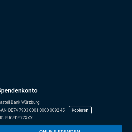
Spendenkonto
astell Bank Würzburg:
BAN: ­DE74 7903 0001 0000 0092 45
Kopieren
IC: FUCEDE77XXX
der online über unser Spendenformular:
ONLINE SPENDEN