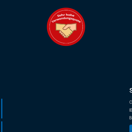
C
I
B
O