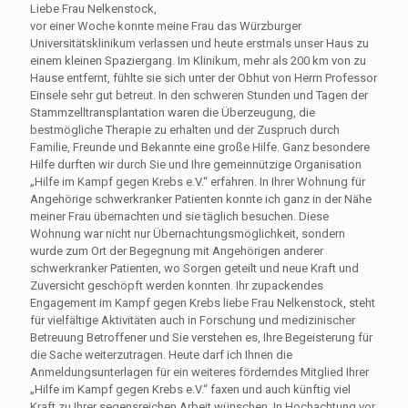
Liebe Frau Nelkenstock,
vor einer Woche konnte meine Frau das Würzburger
Universitätsklinikum verlassen und heute erstmals unser Haus zu
einem kleinen Spaziergang. Im Klinikum, mehr als 200 km von zu
Hause entfernt, fühlte sie sich unter der Obhut von Herrn Professor
Einsele sehr gut betreut. In den schweren Stunden und Tagen der
Stammzelltransplantation waren die Überzeugung, die
bestmögliche Therapie zu erhalten und der Zuspruch durch
Familie, Freunde und Bekannte eine große Hilfe. Ganz besondere
Hilfe durften wir durch Sie und Ihre gemeinnützige Organisation
„Hilfe im Kampf gegen Krebs e.V.“ erfahren. In Ihrer Wohnung für
Angehörige schwerkranker Patienten konnte ich ganz in der Nähe
meiner Frau übernachten und sie täglich besuchen. Diese
Wohnung war nicht nur Übernachtungsmöglichkeit, sondern
wurde zum Ort der Begegnung mit Angehörigen anderer
schwerkranker Patienten, wo Sorgen geteilt und neue Kraft und
Zuversicht geschöpft werden konnten. Ihr zupackendes
Engagement im Kampf gegen Krebs liebe Frau Nelkenstock, steht
für vielfältige Aktivitäten auch in Forschung und medizinischer
Betreuung Betroffener und Sie verstehen es, Ihre Begeisterung für
die Sache weiterzutragen. Heute darf ich Ihnen die
Anmeldungsunterlagen für ein weiteres förderndes Mitglied Ihrer
„Hilfe im Kampf gegen Krebs e.V.“ faxen und auch künftig viel
Kraft zu Ihrer segensreichen Arbeit wünschen. In Hochachtung vor