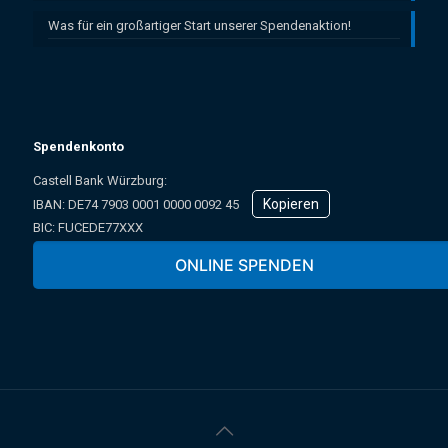
Was für ein großartiger Start unserer Spendenaktion!
Spendenkonto
Castell Bank Würzburg:
Kopieren
IBAN: ­DE74 7903 0001 0000 0092 45
BIC: FUCEDE77XXX
Oder online über unser Spendenformular:
ONLINE SPENDEN